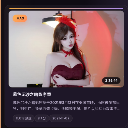
IMAX
▶
2:36:44
暮色沉沙之暗影序章
暮色沉沙之暗影序章于2021年3月13日在泰国首映，由阿彼尔邦执
导，刘亚仁、提莫西·查拉梅、沈腾等主演。影片以科幻为叙事主
轴，一场意外将众人卷入不可撤回的连锁反应；摄影与配乐强化
11,018
热度
8.7
分
2021-11-07
地域气质；站内亦可通过「国产免费观看高清电视剧在线看」延
展检索同类型高分佳作，畅享高清在线追剧体验。