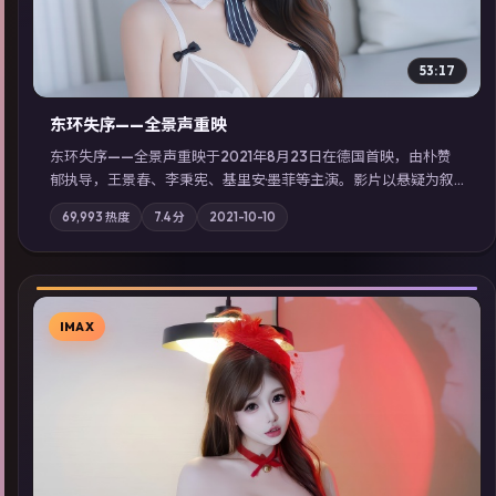
53:17
东环失序——全景声重映
东环失序——全景声重映于2021年8月23日在德国首映，由朴赞
郁执导，王景春、李秉宪、基里安·墨菲等主演。影片以悬疑为叙
事主轴，科技与人性的边界在实验事故后逐渐模糊；摄影与配乐
69,993
热度
7.4
分
2021-10-10
强化地域气质；站内亦可通过「国产免费观看高清电视剧在线
看」延展检索同类型高分佳作，畅享高清在线追剧体验。
IMAX
▶