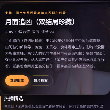
主推 ·
国产免费观看高清电视剧在线看
月面追凶（双结局珍藏）
2019
·
中国台湾
·
爱情
· 评分
9.4
月面追凶（双结局珍藏）于2019年9月10日在中国台湾首映，
由阿彼尔邦执导，黄渤、王景春、裴斗娜等主演。影片以爱情
为叙事主轴，两代人的执念在暴风雨夜正面相撞；摄影与配乐
强化地域气质；站内亦可通过「国产免费观看高清电视剧在线
看」延展检索同类型高分佳作，畅享高清在线追剧体验。
立即播放
影片档案
热播精选
与主站「国产免费观看高清电视剧在线看」同频更新的高热度片单