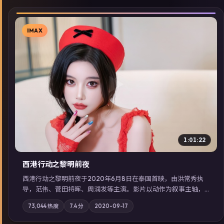
IMAX
▶
1:01:22
西港行动之黎明前夜
西港行动之黎明前夜于2020年6月8日在泰国首映，由洪常秀执
导，范伟、菅田将晖、周润发等主演。影片以动作为叙事主轴，
亲情与职责必须在倒计时结束前做出抉择；摄影与配乐强化地域
73,044
热度
7.4
分
2020-09-17
气质；站内亦可通过「国产免费观看高清电视剧在线看」延展检
索同类型高分佳作，畅享高清在线追剧体验。