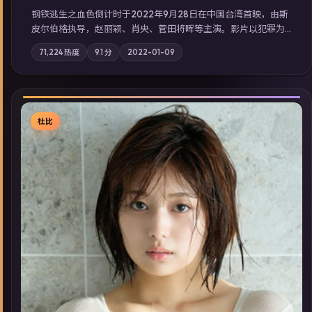
钢铁逃生之血色倒计时于2022年9月28日在中国台湾首映，由斯
皮尔伯格执导，赵丽颖、肖央、菅田将晖等主演。影片以犯罪为
叙事主轴，失踪人口档案牵出跨国灰色产业链；摄影与配乐强化
71,224
热度
9.1
分
2022-01-09
地域气质；站内亦可通过「国产免费观看高清电视剧在线看」延
展检索同类型高分佳作，畅享高清在线追剧体验。
杜比