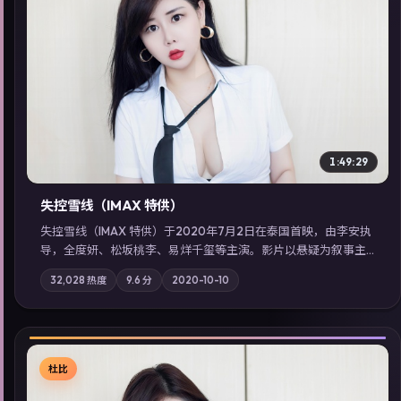
▶
1:49:29
失控雪线（IMAX 特供）
失控雪线（IMAX 特供）于2020年7月2日在泰国首映，由李安执
导，全度妍、松坂桃李、易烊千玺等主演。影片以悬疑为叙事主
轴，旧案重提，真相与谎言在同一条时间线上交锋；摄影与配乐
32,028
热度
9.6
分
2020-10-10
强化地域气质；站内亦可通过「国产免费观看高清电视剧在线
看」延展检索同类型高分佳作，畅享高清在线追剧体验。
杜比