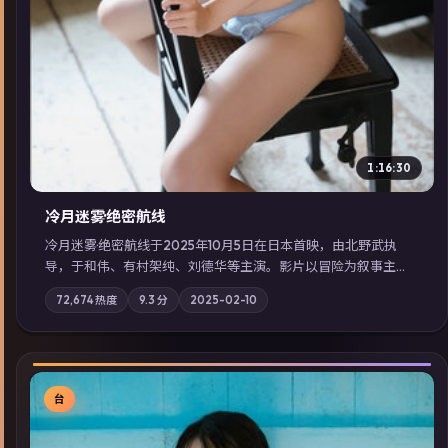
1:16:30
冷月迷雾·绝密航线
冷月迷雾·绝密航线于2025年10月5日在日本首映，由北野武执
导，于和伟、有村架纯、刘德华等主演。影片以冒险为叙事主
轴，记忆碎片重组后，主角发现自己从未活过“真实”的一天；摄
72,674
热度
9.3
分
2025-02-10
影与配乐强化地域气质；站内亦可通过「国产免费观看高清电视
剧在线看」延展检索同类型高分佳作，畅享高清在线追剧体验。
台