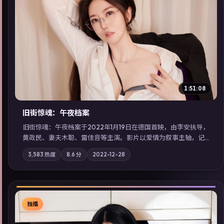
▶
1:51:08
旧街惊魂：午夜档案
旧街惊魂：午夜档案于2022年1月19日在德国首映，由李安执导，
黄政民、妻夫木聪、雷佳音等主演。影片以爱情为叙事主轴，记
忆碎片重组后，主角发现自己从未活过“真实”的一天；摄影与配
3,583
热度
8.6
分
2022-12-28
乐强化地域气质；站内亦可通过「国产免费观看高清电视剧在线
看」延展检索同类型高分佳作，畅享高清在线追剧体验。
独播