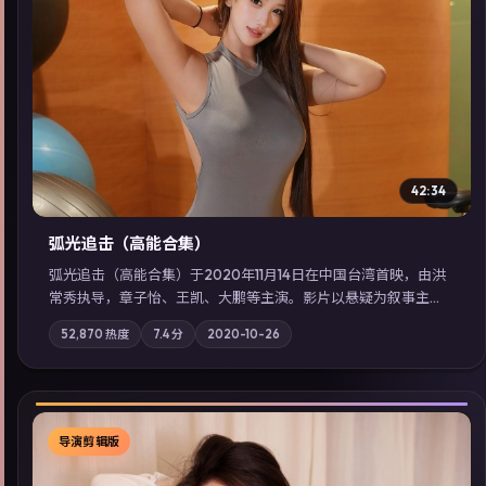
▶
42:34
弧光追击（高能合集）
弧光追击（高能合集）于2020年11月14日在中国台湾首映，由洪
常秀执导，章子怡、王凯、大鹏等主演。影片以悬疑为叙事主
轴，科技与人性的边界在实验事故后逐渐模糊；摄影与配乐强化
52,870
热度
7.4
分
2020-10-26
地域气质；站内亦可通过「国产免费观看高清电视剧在线看」延
展检索同类型高分佳作，畅享高清在线追剧体验。
导演剪辑版