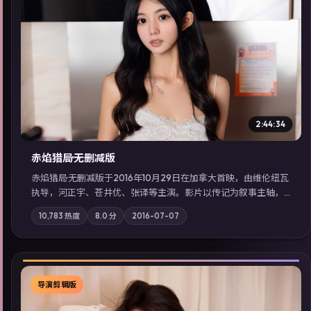
▶
2:44:34
赤焰猎局·无删减版
赤焰猎局·无删减版于2016年10月29日在加拿大首映，由维伦纽瓦
执导，河正宇、苍井优、张译等主演。影片以传记为叙事主轴，
亲情与职责必须在倒计时结束前做出抉择；摄影与配乐强化地域
10,783
热度
8.0
分
2016-07-07
气质；站内亦可通过「国产免费观看高清电视剧在线看」延展检
索同类型高分佳作，畅享高清在线追剧体验。
导演剪辑版