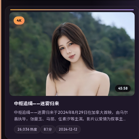
4K
▶
45:58
中枢追缉——迷雾归来
中枢追缉——迷雾归来于2024年8月29日在加拿大首映，由乌尔
善执导，张曼玉、马丽、任素汐等主演。影片以爱情为叙事主
轴，记忆碎片重组后，主角发现自己从未活过“真实”的一天；摄
26,036
热度
8.1
分
2024-12-12
影与配乐强化地域气质；站内亦可通过「国产免费观看高清电视
剧在线看」延展检索同类型高分佳作，畅享高清在线追剧体验。