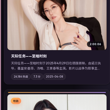
▶
2:00:06
天际任务——至暗时刻
天际任务——至暗时刻于2025年4月29日在德国首映，由诺兰执
导，基里安·墨菲、汤唯、王景春等主演。影片以战争为叙事主
轴，城市霓虹背后，有人用规则改写命运；摄影与配乐强化地域
26,186
热度
7.3
分
2025-04-08
气质；站内亦可通过「国产免费观看高清电视剧在线看」延展检
索同类型高分佳作，畅享高清在线追剧体验。
杜比