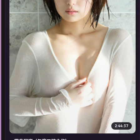
▶
2:44:37