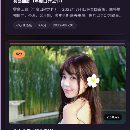
雾岛回廊（年度口碑之作）
雾岛回廊（年度口碑之作）于2022年7月1日在泰国首映，由朴赞
郁执导，齐溪、裴斗娜、佛罗伦斯·珀等主演。影片以奇幻为叙事
主轴，边境小镇的平静被一封匿名信彻底打破；摄影与配乐强化
69,711
热度
9.4
分
2022-08-20
地域气质；站内亦可通过「国产免费观看高清电视剧在线看」延
展检索同类型高分佳作，畅享高清在线追剧体验。
高分
▶
2:30:42