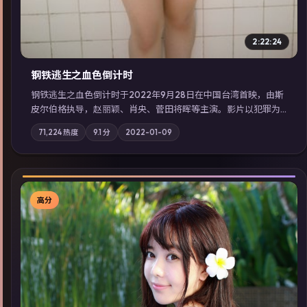
2:22:24
钢铁逃生之血色倒计时
钢铁逃生之血色倒计时于2022年9月28日在中国台湾首映，由斯
皮尔伯格执导，赵丽颖、肖央、菅田将晖等主演。影片以犯罪为
叙事主轴，失踪人口档案牵出跨国灰色产业链；摄影与配乐强化
71,224
热度
9.1
分
2022-01-09
地域气质；站内亦可通过「国产免费观看高清电视剧在线看」延
展检索同类型高分佳作，畅享高清在线追剧体验。
高分
▶