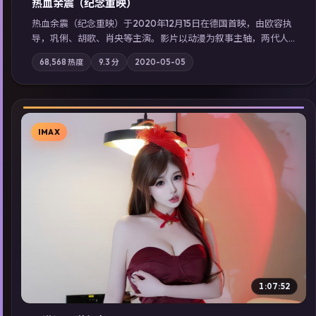
热血余震（纪念重映）
热血余震（纪念重映）于2020年12月15日在德国首映，由欧容执
导，巩俐、胡歌、肖央等主演。影片以动漫为叙事主轴，两代人
的执念在暴风雨夜正面相撞；摄影与配乐强化地域气质；站内亦
68,568
热度
9.3
分
2020-05-05
可通过「国产免费观看高清电视剧在线看」延展检索同类型高分
佳作，畅享高清在线追剧体验。
IMAX
▶
1:07:52