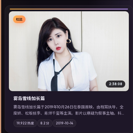
杜比
▶
2:38:08
雾岛雪线·加长篇
雾岛雪线·加长篇于2019年10月26日在泰国首映，由程耳执导，全
度妍、松坂桃李、易烊千玺等主演。影片以悬疑为叙事主轴，科
技与人性的边界在实验事故后逐渐模糊；摄影与配乐强化地域气
19,922
热度
8.2
分
2019-10-14
质；站内亦可通过「国产免费观看高清电视剧在线看」延展检索
同类型高分佳作，畅享高清在线追剧体验。