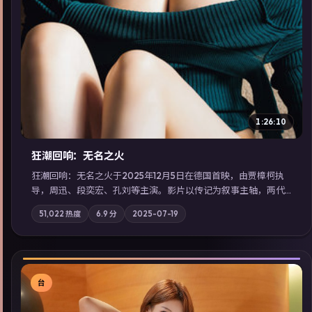
1:26:10
狂潮回响：无名之火
狂潮回响：无名之火于2025年12月5日在德国首映，由贾樟柯执
导，周迅、段奕宏、孔刘等主演。影片以传记为叙事主轴，两代
人的执念在暴风雨夜正面相撞；摄影与配乐强化地域气质；站内
51,022
热度
6.9
分
2025-07-19
亦可通过「国产免费观看高清电视剧在线看」延展检索同类型高
分佳作，畅享高清在线追剧体验。
台