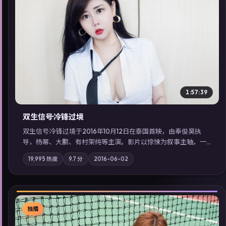
▶
1:57:39
双生信号·冷锋过境
双生信号·冷锋过境于2016年10月12日在泰国首映，由奉俊昊执
导，杨幂、大鹏、有村架纯等主演。影片以惊悚为叙事主轴，一
场意外将众人卷入不可撤回的连锁反应；摄影与配乐强化地域气
19,995
热度
9.7
分
2016-06-02
质；站内亦可通过「国产免费观看高清电视剧在线看」延展检索
同类型高分佳作，畅享高清在线追剧体验。
独播