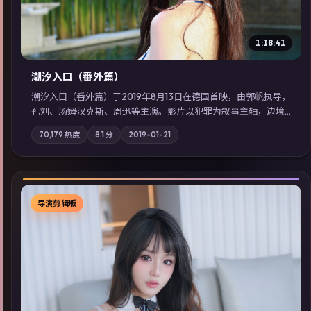
1:18:41
潮汐入口（番外篇）
潮汐入口（番外篇）于2019年8月13日在德国首映，由郭帆执导，
孔刘、汤姆·汉克斯、周迅等主演。影片以犯罪为叙事主轴，边境
小镇的平静被一封匿名信彻底打破；摄影与配乐强化地域气质；
70,179
热度
8.1
分
2019-01-21
站内亦可通过「国产免费观看高清电视剧在线看」延展检索同类
型高分佳作，畅享高清在线追剧体验。
导演剪辑版
▶