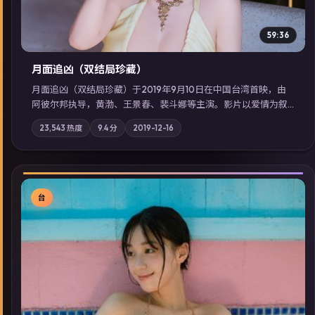
59:36
月面追凶（双结局珍藏）
月面追凶（双结局珍藏）于2019年9月10日在中国台湾首映，由
阿彼尔邦执导，黄渤、王景春、裴斗娜等主演。影片以爱情为叙
事主轴，两代人的执念在暴风雨夜正面相撞；摄影与配乐强化地
23,543
热度
9.4
分
2019-12-16
域气质；站内亦可通过「国产免费观看高清电视剧在线看」延展
检索同类型高分佳作，畅享高清在线追剧体验。
台