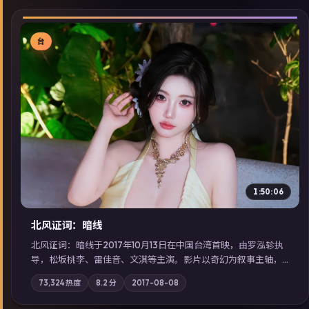
台
▶
1:50:06
北风证词：暗线
北风证词：暗线于2017年10月13日在中国台湾首映，由罗泓轸执
导，松坂桃李、雷佳音、文淇等主演。影片以奇幻为叙事主轴，
旧案重提，真相与谎言在同一条时间线上交锋；摄影与配乐强化
73,324
热度
8.2
分
2017-08-08
地域气质；站内亦可通过「国产免费观看高清电视剧在线看」延
展检索同类型高分佳作，畅享高清在线追剧体验。