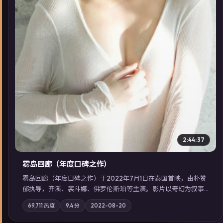
▶
2:44:37
雾岛回廊（年度口碑之作）
雾岛回廊（年度口碑之作）于2022年7月1日在泰国首映，由朴赞
郁执导，齐溪、裴斗娜、佛罗伦斯·珀等主演。影片以奇幻为叙事
主轴，边境小镇的平静被一封匿名信彻底打破；摄影与配乐强化
69,711
热度
9.4
分
2022-08-20
地域气质；站内亦可通过「国产免费观看高清电视剧在线看」延
展检索同类型高分佳作，畅享高清在线追剧体验。