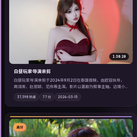
▶
1:38:28
白昼玩家·导演亲剪
白昼玩家·导演亲剪于2024年9月2日在泰国首映，由欧容执导，
周润发、赵丽颖、范伟等主演。影片以喜剧为叙事主轴，边境小
镇的平静被一封匿名信彻底打破；摄影与配乐强化地域气质；站
37,398
热度
7.7
分
2024-03-15
内亦可通过「国产免费观看高清电视剧在线看」延展检索同类型
高分佳作，畅享高清在线追剧体验。
高分