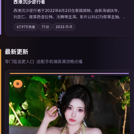
西港沉沙·逆行者
西港沉沙·逆行者于2022年6月2日在泰国首映，由新海诚执导，
刘亚仁、提莫西·查拉梅、沈腾等主演。影片以科幻为叙事主轴，
失踪人口档案牵出跨国灰色产业链；摄影与配乐强化地域气质；
67,973
热度
7.1
分
2022-11-11
站内亦可通过「国产免费观看高清电视剧在线看」延展检索同类
型高分佳作，畅享高清在线追剧体验。
最新更新
零门槛追更入口 · 适配手机端高清流畅点播
台
▶