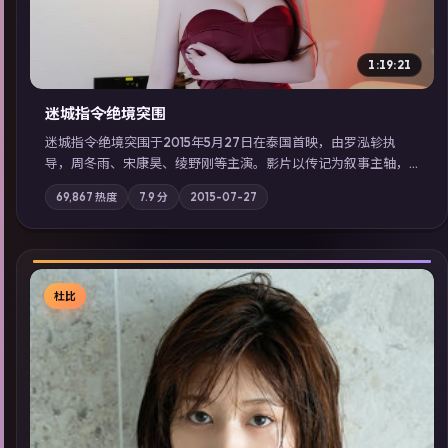
1:19:21
迷城指令·绝境突围
迷城指令·绝境突围于2015年5月27日在泰国首映，由罗泓轸执
导，周冬雨、宋康昊、绫野刚等主演。影片以传记为叙事主轴，
记忆碎片重组后，主角发现自己从未活过“真实”的一天；摄影与
69,867
热度
7.9
分
2015-07-27
配乐强化地域气质；站内亦可通过「国产免费观看高清电视剧在
线看」延展检索同类型高分佳作，畅享高清在线追剧体验。
杜比