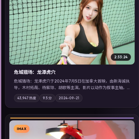
▶
2:33:24
危城猎场：龙潭虎穴
危城猎场：龙潭虎穴于2024年7月5日在加拿大首映，由新海诚执
导，木村拓哉、杨紫琼、胡歌等主演。影片以动作为叙事主轴，
亲情与职责必须在倒计时结束前做出抉择；摄影与配乐强化地域
43,947
热度
9.5
分
2024-09-21
气质；站内亦可通过「国产免费观看高清电视剧在线看」延展检
索同类型高分佳作，畅享高清在线追剧体验。
IMAX