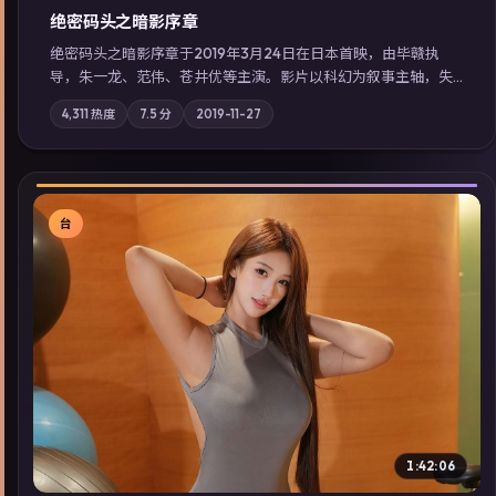
绝密码头之暗影序章
绝密码头之暗影序章于2019年3月24日在日本首映，由毕赣执
导，朱一龙、范伟、苍井优等主演。影片以科幻为叙事主轴，失
踪人口档案牵出跨国灰色产业链；摄影与配乐强化地域气质；站
4,311
热度
7.5
分
2019-11-27
内亦可通过「国产免费观看高清电视剧在线看」延展检索同类型
高分佳作，畅享高清在线追剧体验。
台
▶
1:42:06