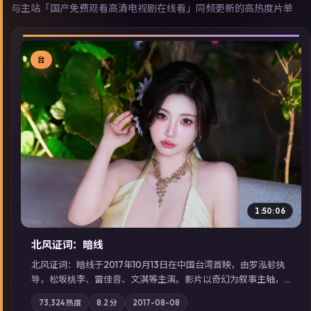
与主站「国产免费观看高清电视剧在线看」同频更新的高热度片单
台
▶
1:50:06
北风证词：暗线
北风证词：暗线于2017年10月13日在中国台湾首映，由罗泓轸执
导，松坂桃李、雷佳音、文淇等主演。影片以奇幻为叙事主轴，
旧案重提，真相与谎言在同一条时间线上交锋；摄影与配乐强化
73,324
热度
8.2
分
2017-08-08
地域气质；站内亦可通过「国产免费观看高清电视剧在线看」延