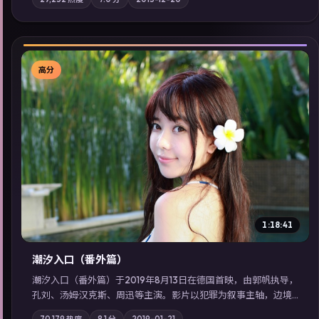
质；站内亦可通过「国产免费观看高清电视剧在线看」延展检索
同类型高分佳作，畅享高清在线追剧体验。
高分
▶
1:18:41
潮汐入口（番外篇）
潮汐入口（番外篇）于2019年8月13日在德国首映，由郭帆执导，
孔刘、汤姆·汉克斯、周迅等主演。影片以犯罪为叙事主轴，边境
小镇的平静被一封匿名信彻底打破；摄影与配乐强化地域气质；
70,179
热度
8.1
分
2019-01-21