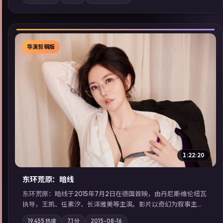
地域气质；站内亦可通过「国产免费观看高清电视剧在线看」延
展检索同类型高分佳作，畅享高清在线追剧体验。
导演剪辑版
▶
1:22:20
东环荒原：暗线
东环荒原：暗线于2015年7月2日在德国首映，由丹尼斯·维伦纽瓦
执导，王凯、任素汐、长泽雅美等主演。影片以奇幻为叙事主
轴，边境小镇的平静被一封匿名信彻底打破；摄影与配乐强化地
19,455
热度
7.1
分
2015-08-16