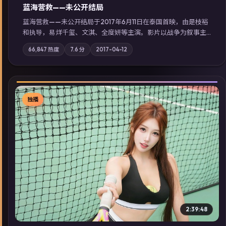
蓝海营救——未公开结局
蓝海营救——未公开结局于2017年6月11日在泰国首映，由是枝裕
和执导，易烊千玺、文淇、全度妍等主演。影片以战争为叙事主
轴，城市霓虹背后，有人用规则改写命运；摄影与配乐强化地域
66,847
热度
7.6
分
2017-04-12
气质；站内亦可通过「国产免费观看高清电视剧在线看」延展检
索同类型高分佳作，畅享高清在线追剧体验。
独播
▶
2:39:48