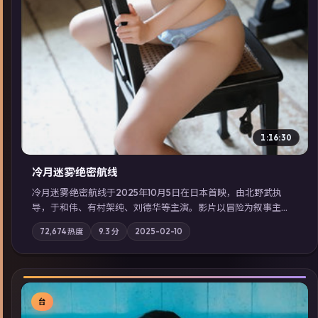
1:16:30
冷月迷雾·绝密航线
冷月迷雾·绝密航线于2025年10月5日在日本首映，由北野武执
导，于和伟、有村架纯、刘德华等主演。影片以冒险为叙事主
轴，记忆碎片重组后，主角发现自己从未活过“真实”的一天；摄
72,674
热度
9.3
分
2025-02-10
影与配乐强化地域气质；站内亦可通过「国产免费观看高清电视
剧在线看」延展检索同类型高分佳作，畅享高清在线追剧体验。
台