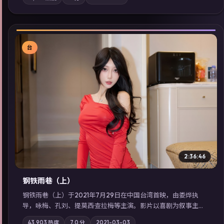
域气质；站内亦可通过「国产免费观看高清电视剧在线看」延展
检索同类型高分佳作，畅享高清在线追剧体验。
台
▶
2:36:46
钢铁雨巷（上）
钢铁雨巷（上）于2021年7月29日在中国台湾首映，由娄烨执
导，咏梅、孔刘、提莫西·查拉梅等主演。影片以喜剧为叙事主
轴，一次普通通勤演变成全城关注的生死营救；摄影与配乐强化
43,903
热度
7.0
分
2021-03-03