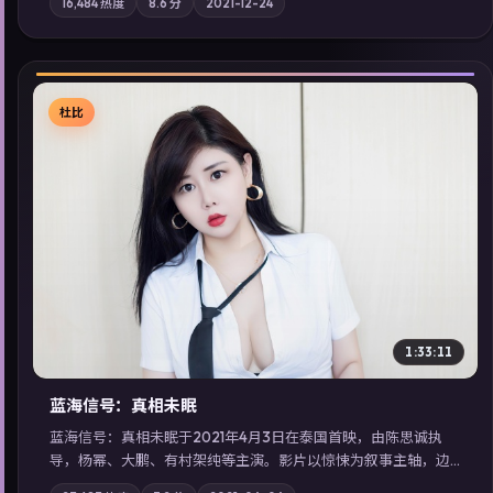
16,484
热度
8.6
分
2021-12-24
乐强化地域气质；站内亦可通过「国产免费观看高清电视剧在线
看」延展检索同类型高分佳作，畅享高清在线追剧体验。
杜比
▶
1:33:11
蓝海信号：真相未眠
蓝海信号：真相未眠于2021年4月3日在泰国首映，由陈思诚执
导，杨幂、大鹏、有村架纯等主演。影片以惊悚为叙事主轴，边
境小镇的平静被一封匿名信彻底打破；摄影与配乐强化地域气