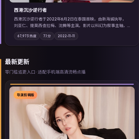
西港沉沙·逆行者
西港沉沙·逆行者于2022年6月2日在泰国首映，由新海诚执导，
刘亚仁、提莫西·查拉梅、沈腾等主演。影片以科幻为叙事主轴，
失踪人口档案牵出跨国灰色产业链；摄影与配乐强化地域气质；
67,973
热度
7.1
分
2022-11-11
站内亦可通过「国产免费观看高清电视剧在线看」延展检索同类
型高分佳作，畅享高清在线追剧体验。
最新更新
零门槛追更入口 · 适配手机端高清流畅点播
导演剪辑版
▶