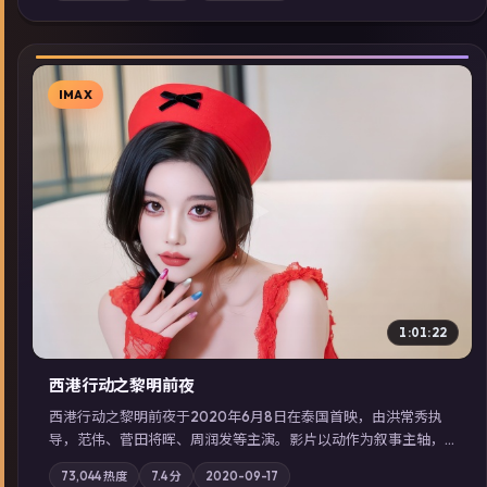
展检索同类型高分佳作，畅享高清在线追剧体验。
IMAX
▶
1:01:22
西港行动之黎明前夜
西港行动之黎明前夜于2020年6月8日在泰国首映，由洪常秀执
导，范伟、菅田将晖、周润发等主演。影片以动作为叙事主轴，
亲情与职责必须在倒计时结束前做出抉择；摄影与配乐强化地域
73,044
热度
7.4
分
2020-09-17
气质；站内亦可通过「国产免费观看高清电视剧在线看」延展检