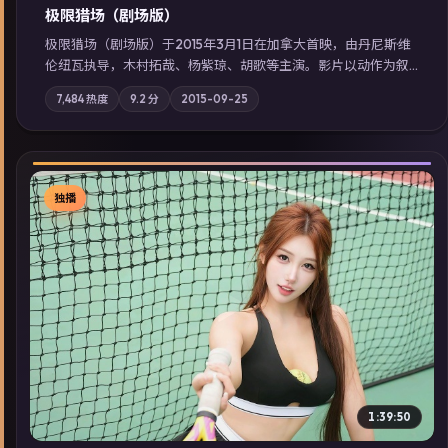
极限猎场（剧场版）
极限猎场（剧场版）于2015年3月1日在加拿大首映，由丹尼斯·维
伦纽瓦执导，木村拓哉、杨紫琼、胡歌等主演。影片以动作为叙
事主轴，城市霓虹背后，有人用规则改写命运；摄影与配乐强化
7,484
热度
9.2
分
2015-09-25
地域气质；站内亦可通过「国产免费观看高清电视剧在线看」延
展检索同类型高分佳作，畅享高清在线追剧体验。
独播
▶
1:39:50