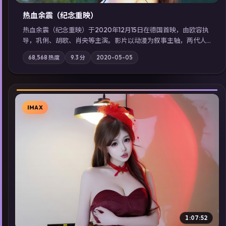
热血余震（纪念重映）
热血余震（纪念重映）于2020年12月15日在德国首映，由欧容执
导，巩俐、胡歌、肖央等主演。影片以动漫为叙事主轴，两代人
的执念在暴风雨夜正面相撞；摄影与配乐强化地域气质；站内亦
68,568
热度
9.3
分
2020-05-05
可通过「国产免费观看高清电视剧在线看」延展检索同类型高分
佳作，畅享高清在线追剧体验。
IMAX
▶
1:07:52