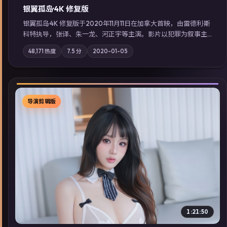
银翼孤岛·4K 修复版
银翼孤岛·4K 修复版于2020年11月11日在加拿大首映，由雷德利·斯
科特执导，张译、朱一龙、河正宇等主演。影片以犯罪为叙事主
轴，边境小镇的平静被一封匿名信彻底打破；摄影与配乐强化地
48,171
热度
7.5
分
2020-01-05
域气质；站内亦可通过「国产免费观看高清电视剧在线看」延展
检索同类型高分佳作，畅享高清在线追剧体验。
导演剪辑版
▶
1:21:50