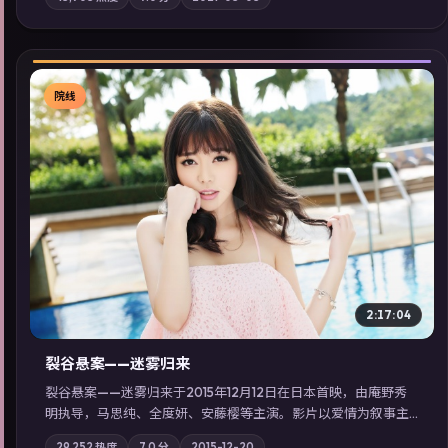
地域气质；站内亦可通过「国产免费观看高清电视剧在线看」延
展检索同类型高分佳作，畅享高清在线追剧体验。
院线
▶
2:17:04
裂谷悬案——迷雾归来
裂谷悬案——迷雾归来于2015年12月12日在日本首映，由庵野秀
明执导，马思纯、全度妍、安藤樱等主演。影片以爱情为叙事主
轴，两代人的执念在暴风雨夜正面相撞；摄影与配乐强化地域气
29,252
热度
7.0
分
2015-12-20