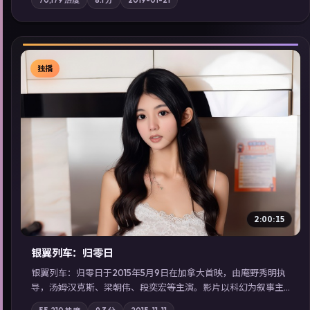
站内亦可通过「国产免费观看高清电视剧在线看」延展检索同类
型高分佳作，畅享高清在线追剧体验。
独播
▶
2:00:15
银翼列车：归零日
银翼列车：归零日于2015年5月9日在加拿大首映，由庵野秀明执
导，汤姆·汉克斯、梁朝伟、段奕宏等主演。影片以科幻为叙事主
轴，城市霓虹背后，有人用规则改写命运；摄影与配乐强化地域