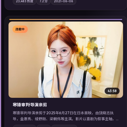
23,483
热度
7.2
分
2021-06-06
质；站内亦可通过「国产免费观看高清电视剧在线看」延展检索
同类型高分佳作，畅享高清在线追剧体验。
连载中
▶
43:58
寒锋审判·导演亲剪
寒锋审判·导演亲剪于2025年6月27日在日本首映，由饶晓志执
导，金惠秀、绫野刚、梁朝伟等主演。影片以喜剧为叙事主轴，
一次普通通勤演变成全城关注的生死营救；摄影与配乐强化地域