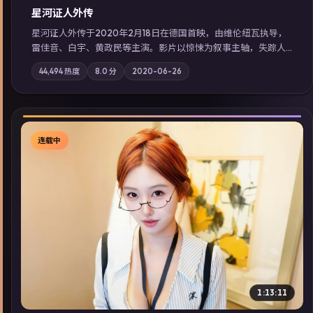
星河证人外传
星河证人外传于2020年2月18日在德国首映，由维伦纽瓦执导，
雷佳音、白宇、黄政民等主演。影片以惊悚为叙事主轴，失踪人
口档案牵出跨国灰色产业链；摄影与配乐强化地域气质；站内亦
44,494
热度
8.0
分
2020-06-26
可通过「国产免费观看高清电视剧在线看」延展检索同类型高分
佳作，畅享高清在线追剧体验。
连载中
▶
1:13:11