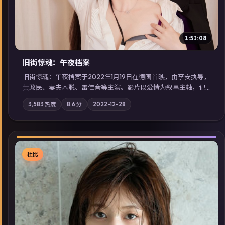
1:51:08
旧街惊魂：午夜档案
旧街惊魂：午夜档案于2022年1月19日在德国首映，由李安执导，
黄政民、妻夫木聪、雷佳音等主演。影片以爱情为叙事主轴，记
忆碎片重组后，主角发现自己从未活过“真实”的一天；摄影与配
3,583
热度
8.6
分
2022-12-28
乐强化地域气质；站内亦可通过「国产免费观看高清电视剧在线
看」延展检索同类型高分佳作，畅享高清在线追剧体验。
杜比