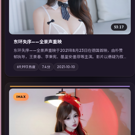
53:17
东环失序——全景声重映
东环失序——全景声重映于2021年8月23日在德国首映，由朴赞
郁执导，王景春、李秉宪、基里安·墨菲等主演。影片以悬疑为叙
事主轴，科技与人性的边界在实验事故后逐渐模糊；摄影与配乐
69,993
热度
7.4
分
2021-10-10
强化地域气质；站内亦可通过「国产免费观看高清电视剧在线
看」延展检索同类型高分佳作，畅享高清在线追剧体验。
IMAX
▶