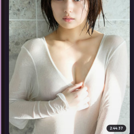
▶
2:44:37