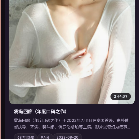
▶
2:44:37
雾岛回廊（年度口碑之作）
雾岛回廊（年度口碑之作）于2022年7月1日在泰国首映，由朴赞
郁执导，齐溪、裴斗娜、佛罗伦斯·珀等主演。影片以奇幻为叙事
主轴，边境小镇的平静被一封匿名信彻底打破；摄影与配乐强化
69,711
热度
9.4
分
2022-08-20