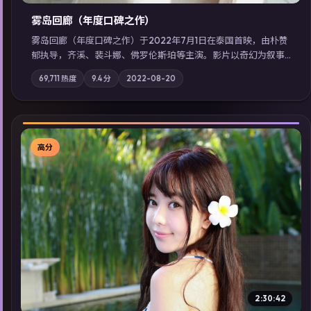
雾岛回廊（年度口碑之作）
雾岛回廊（年度口碑之作）于2022年7月1日在泰国首映，由朴赞
郁执导，齐溪、裴斗娜、佛罗伦斯·珀等主演。影片以奇幻为叙事
主轴，边境小镇的平静被一封匿名信彻底打破；摄影与配乐强化
69,711
热度
9.4
分
2022-08-20
地域气质；站内亦可通过「国产免费观看高清电视剧在线看」延
展检索同类型高分佳作，畅享高清在线追剧体验。
高分
▶
2:30:42