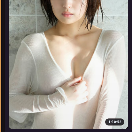
▶
1:10:52