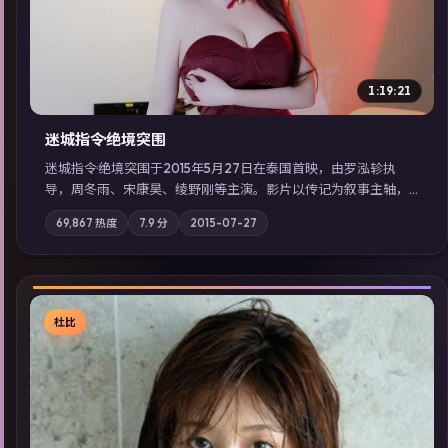
1:19:21
迷城指令·绝境突围
迷城指令·绝境突围于2015年5月27日在泰国首映，由罗泓轸执
导，周冬雨、宋康昊、绫野刚等主演。影片以传记为叙事主轴，
记忆碎片重组后，主角发现自己从未活过“真实”的一天；摄影与
69,867
热度
7.9
分
2015-07-27
配乐强化地域气质；站内亦可通过「国产免费观看高清电视剧在
线看」延展检索同类型高分佳作，畅享高清在线追剧体验。
杜比