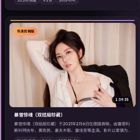
55,210
热度
9.3
分
2015-11-11
气质；站内亦可通过「国产免费观看高清电视剧在线看」延展检
索同类型高分佳作，畅享高清在线追剧体验。
导演剪辑版
▶
1:39:35
暴雪惊魂（双结局珍藏）
暴雪惊魂（双结局珍藏）于2021年2月6日在德国首映，由雷德利·
斯科特执导，黄政民、妻夫木聪、雷佳音等主演。影片以爱情为
叙事主轴，科技与人性的边界在实验事故后逐渐模糊；摄影与配