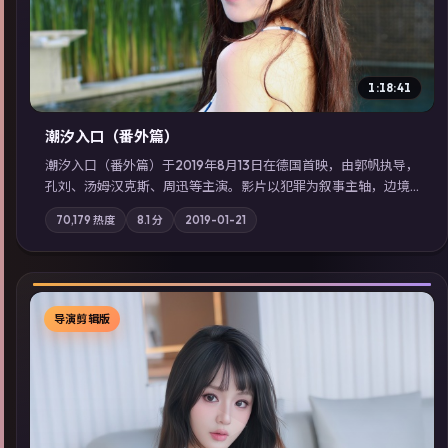
1:18:41
潮汐入口（番外篇）
潮汐入口（番外篇）于2019年8月13日在德国首映，由郭帆执导，
孔刘、汤姆·汉克斯、周迅等主演。影片以犯罪为叙事主轴，边境
小镇的平静被一封匿名信彻底打破；摄影与配乐强化地域气质；
70,179
热度
8.1
分
2019-01-21
站内亦可通过「国产免费观看高清电视剧在线看」延展检索同类
型高分佳作，畅享高清在线追剧体验。
导演剪辑版
▶