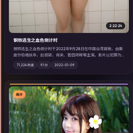
2:22:24
钢铁逃生之血色倒计时
钢铁逃生之血色倒计时于2022年9月28日在中国台湾首映，由斯
皮尔伯格执导，赵丽颖、肖央、菅田将晖等主演。影片以犯罪为
叙事主轴，失踪人口档案牵出跨国灰色产业链；摄影与配乐强化
71,224
热度
9.1
分
2022-01-09
地域气质；站内亦可通过「国产免费观看高清电视剧在线看」延
展检索同类型高分佳作，畅享高清在线追剧体验。
高分
▶