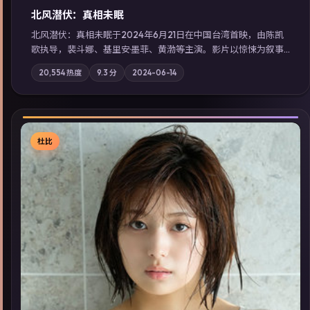
北风潜伏：真相未眠
北风潜伏：真相未眠于2024年6月21日在中国台湾首映，由陈凯
歌执导，裴斗娜、基里安·墨菲、黄渤等主演。影片以惊悚为叙事
主轴，失踪人口档案牵出跨国灰色产业链；摄影与配乐强化地域
20,554
热度
9.3
分
2024-06-14
气质；站内亦可通过「国产免费观看高清电视剧在线看」延展检
索同类型高分佳作，畅享高清在线追剧体验。
杜比