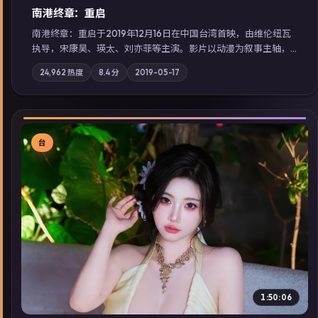
南港终章：重启
南港终章：重启于2019年12月16日在中国台湾首映，由维伦纽瓦
执导，宋康昊、瑛太、刘亦菲等主演。影片以动漫为叙事主轴，
一次普通通勤演变成全城关注的生死营救；摄影与配乐强化地域
24,962
热度
8.4
分
2019-05-17
气质；站内亦可通过「国产免费观看高清电视剧在线看」延展检
索同类型高分佳作，畅享高清在线追剧体验。
台
▶
1:50:06