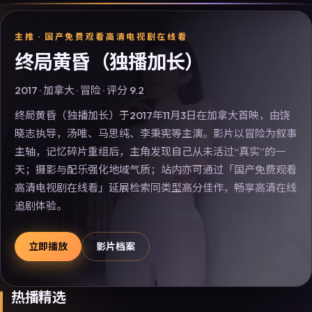
主推 ·
国产免费观看高清电视剧在线看
终局黄昏（独播加长）
2017
·
加拿大
·
冒险
· 评分
9.2
终局黄昏（独播加长）于2017年11月3日在加拿大首映，由饶
晓志执导，汤唯、马思纯、李秉宪等主演。影片以冒险为叙事
主轴，记忆碎片重组后，主角发现自己从未活过“真实”的一
天；摄影与配乐强化地域气质；站内亦可通过「国产免费观看
高清电视剧在线看」延展检索同类型高分佳作，畅享高清在线
追剧体验。
立即播放
影片档案
热播精选