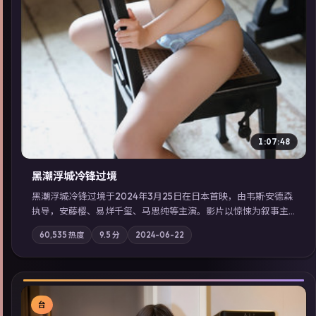
1:07:48
黑潮浮城·冷锋过境
黑潮浮城·冷锋过境于2024年3月25日在日本首映，由韦斯·安德森
执导，安藤樱、易烊千玺、马思纯等主演。影片以惊悚为叙事主
轴，失踪人口档案牵出跨国灰色产业链；摄影与配乐强化地域气
60,535
热度
9.5
分
2024-06-22
质；站内亦可通过「国产免费观看高清电视剧在线看」延展检索
同类型高分佳作，畅享高清在线追剧体验。
台