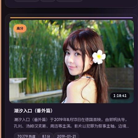
内亦可通过「国产免费观看高清电视剧在线看」延展检索同类型
高分佳作，畅享高清在线追剧体验。
高分
▶
1:18:41
潮汐入口（番外篇）
潮汐入口（番外篇）于2019年8月13日在德国首映，由郭帆执导，
孔刘、汤姆·汉克斯、周迅等主演。影片以犯罪为叙事主轴，边境
小镇的平静被一封匿名信彻底打破；摄影与配乐强化地域气质；
70,179
热度
8.1
分
2019-01-21