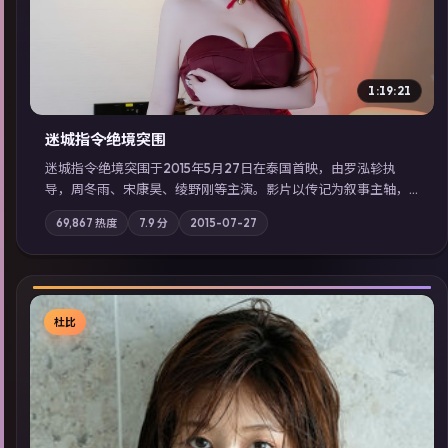
1:19:21
迷城指令·绝境突围
迷城指令·绝境突围于2015年5月27日在泰国首映，由罗泓轸执
导，周冬雨、宋康昊、绫野刚等主演。影片以传记为叙事主轴，
记忆碎片重组后，主角发现自己从未活过“真实”的一天；摄影与
69,867
热度
7.9
分
2015-07-27
配乐强化地域气质；站内亦可通过「国产免费观看高清电视剧在
线看」延展检索同类型高分佳作，畅享高清在线追剧体验。
杜比