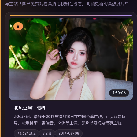
与主站「国产免费观看高清电视剧在线看」同频更新的高热度片单
台
▶
1:50:06
北风证词：暗线
北风证词：暗线于2017年10月13日在中国台湾首映，由罗泓轸执
导，松坂桃李、雷佳音、文淇等主演。影片以奇幻为叙事主轴，
旧案重提，真相与谎言在同一条时间线上交锋；摄影与配乐强化
73,324
热度
8.2
分
2017-08-08
地域气质；站内亦可通过「国产免费观看高清电视剧在线看」延