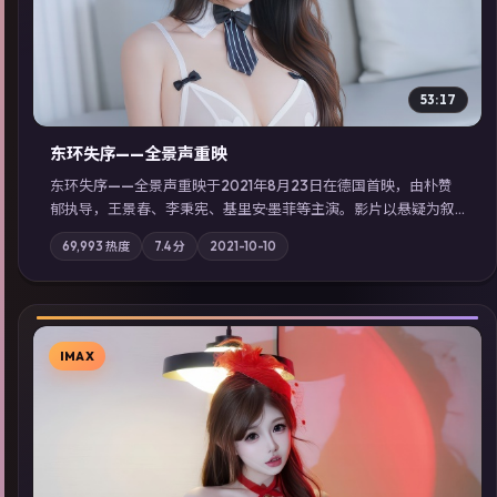
53:17
东环失序——全景声重映
东环失序——全景声重映于2021年8月23日在德国首映，由朴赞
郁执导，王景春、李秉宪、基里安·墨菲等主演。影片以悬疑为叙
事主轴，科技与人性的边界在实验事故后逐渐模糊；摄影与配乐
69,993
热度
7.4
分
2021-10-10
强化地域气质；站内亦可通过「国产免费观看高清电视剧在线
看」延展检索同类型高分佳作，畅享高清在线追剧体验。
IMAX
▶