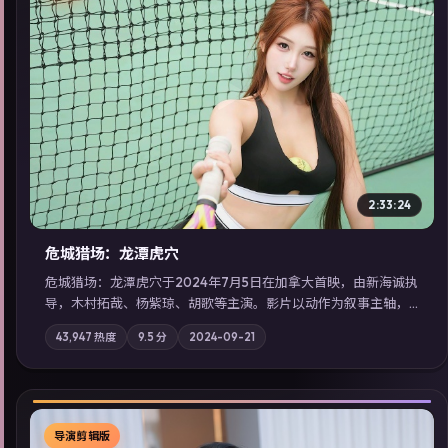
▶
2:33:24
危城猎场：龙潭虎穴
危城猎场：龙潭虎穴于2024年7月5日在加拿大首映，由新海诚执
导，木村拓哉、杨紫琼、胡歌等主演。影片以动作为叙事主轴，
亲情与职责必须在倒计时结束前做出抉择；摄影与配乐强化地域
43,947
热度
9.5
分
2024-09-21
气质；站内亦可通过「国产免费观看高清电视剧在线看」延展检
索同类型高分佳作，畅享高清在线追剧体验。
导演剪辑版