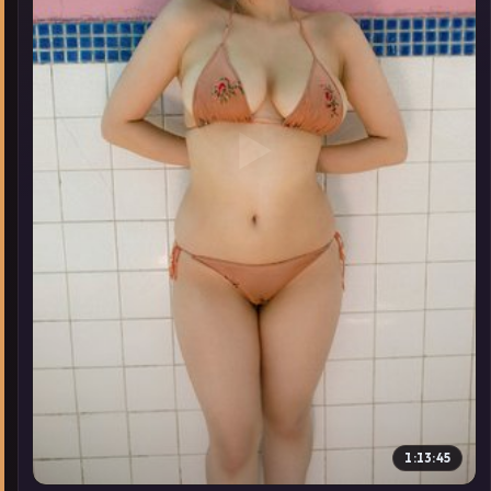
▶
1:13:45