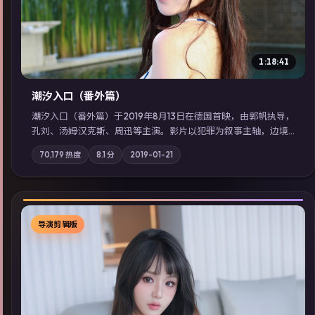
1:18:41
潮汐入口（番外篇）
潮汐入口（番外篇）于2019年8月13日在德国首映，由郭帆执导，
孔刘、汤姆·汉克斯、周迅等主演。影片以犯罪为叙事主轴，边境
小镇的平静被一封匿名信彻底打破；摄影与配乐强化地域气质；
70,179
热度
8.1
分
2019-01-21
站内亦可通过「国产免费观看高清电视剧在线看」延展检索同类
型高分佳作，畅享高清在线追剧体验。
导演剪辑版
▶