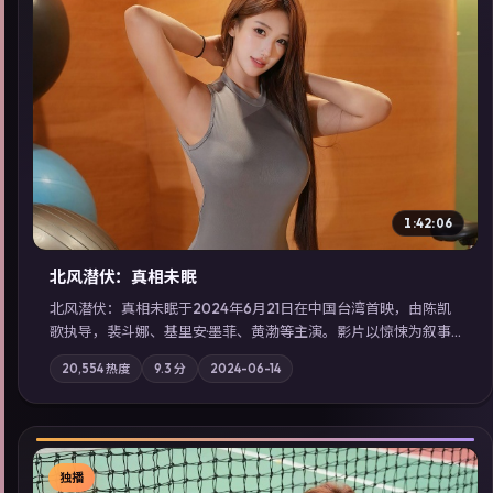
▶
1:42:06
北风潜伏：真相未眠
北风潜伏：真相未眠于2024年6月21日在中国台湾首映，由陈凯
歌执导，裴斗娜、基里安·墨菲、黄渤等主演。影片以惊悚为叙事
主轴，失踪人口档案牵出跨国灰色产业链；摄影与配乐强化地域
20,554
热度
9.3
分
2024-06-14
气质；站内亦可通过「国产免费观看高清电视剧在线看」延展检
索同类型高分佳作，畅享高清在线追剧体验。
独播