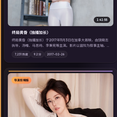
1:41:55
终局黄昏（独播加长）
终局黄昏（独播加长）于2017年11月3日在加拿大首映，由饶晓志
执导，汤唯、马思纯、李秉宪等主演。影片以冒险为叙事主轴，
记忆碎片重组后，主角发现自己从未活过“真实”的一天；摄影与
7,231
热度
9.2
分
2017-02-26
配乐强化地域气质；站内亦可通过「国产免费观看高清电视剧在
线看」延展检索同类型高分佳作，畅享高清在线追剧体验。
导演剪辑版
▶