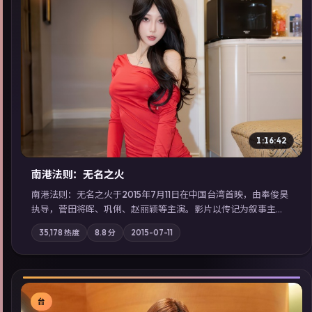
▶
1:16:42
南港法则：无名之火
南港法则：无名之火于2015年7月11日在中国台湾首映，由奉俊昊
执导，菅田将晖、巩俐、赵丽颖等主演。影片以传记为叙事主
轴，记忆碎片重组后，主角发现自己从未活过“真实”的一天；摄
35,178
热度
8.8
分
2015-07-11
影与配乐强化地域气质；站内亦可通过「国产免费观看高清电视
剧在线看」延展检索同类型高分佳作，畅享高清在线追剧体验。
台