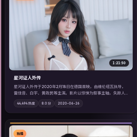
▶
1:21:50
星河证人外传
星河证人外传于2020年2月18日在德国首映，由维伦纽瓦执导，
雷佳音、白宇、黄政民等主演。影片以惊悚为叙事主轴，失踪人
口档案牵出跨国灰色产业链；摄影与配乐强化地域气质；站内亦
44,494
热度
8.0
分
2020-06-26
可通过「国产免费观看高清电视剧在线看」延展检索同类型高分
佳作，畅享高清在线追剧体验。
独播