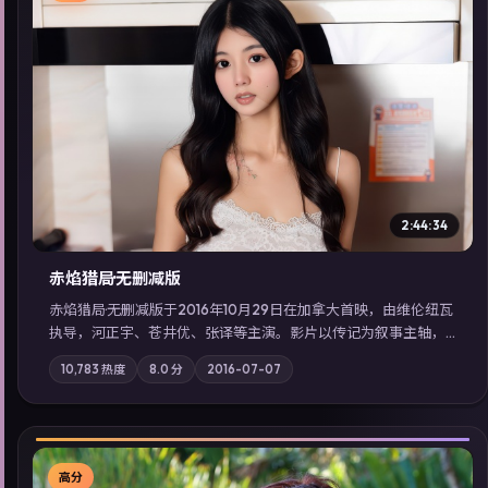
▶
2:44:34
赤焰猎局·无删减版
赤焰猎局·无删减版于2016年10月29日在加拿大首映，由维伦纽瓦
执导，河正宇、苍井优、张译等主演。影片以传记为叙事主轴，
亲情与职责必须在倒计时结束前做出抉择；摄影与配乐强化地域
10,783
热度
8.0
分
2016-07-07
气质；站内亦可通过「国产免费观看高清电视剧在线看」延展检
索同类型高分佳作，畅享高清在线追剧体验。
高分