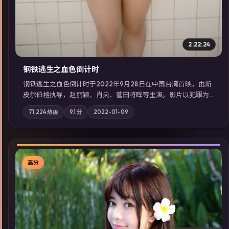
2:22:24
钢铁逃生之血色倒计时
钢铁逃生之血色倒计时于2022年9月28日在中国台湾首映，由斯
皮尔伯格执导，赵丽颖、肖央、菅田将晖等主演。影片以犯罪为
叙事主轴，失踪人口档案牵出跨国灰色产业链；摄影与配乐强化
71,224
热度
9.1
分
2022-01-09
地域气质；站内亦可通过「国产免费观看高清电视剧在线看」延
展检索同类型高分佳作，畅享高清在线追剧体验。
高分
▶