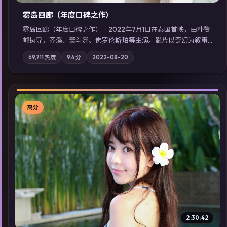
雾岛回廊（年度口碑之作）
雾岛回廊（年度口碑之作）于2022年7月1日在泰国首映，由朴赞
郁执导，齐溪、裴斗娜、佛罗伦斯·珀等主演。影片以奇幻为叙事
主轴，边境小镇的平静被一封匿名信彻底打破；摄影与配乐强化
69,711
热度
9.4
分
2022-08-20
地域气质；站内亦可通过「国产免费观看高清电视剧在线看」延
展检索同类型高分佳作，畅享高清在线追剧体验。
高分
▶
2:30:42