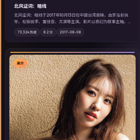
北风证词：暗线
北风证词：暗线于2017年10月13日在中国台湾首映，由罗泓轸执
导，松坂桃李、雷佳音、文淇等主演。影片以奇幻为叙事主轴，
旧案重提，真相与谎言在同一条时间线上交锋；摄影与配乐强化
73,324
热度
8.2
分
2017-08-08
地域气质；站内亦可通过「国产免费观看高清电视剧在线看」延
展检索同类型高分佳作，畅享高清在线追剧体验。
高分