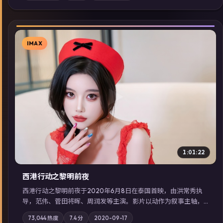
展检索同类型高分佳作，畅享高清在线追剧体验。
IMAX
▶
1:01:22
西港行动之黎明前夜
西港行动之黎明前夜于2020年6月8日在泰国首映，由洪常秀执
导，范伟、菅田将晖、周润发等主演。影片以动作为叙事主轴，
亲情与职责必须在倒计时结束前做出抉择；摄影与配乐强化地域
73,044
热度
7.4
分
2020-09-17
气质；站内亦可通过「国产免费观看高清电视剧在线看」延展检