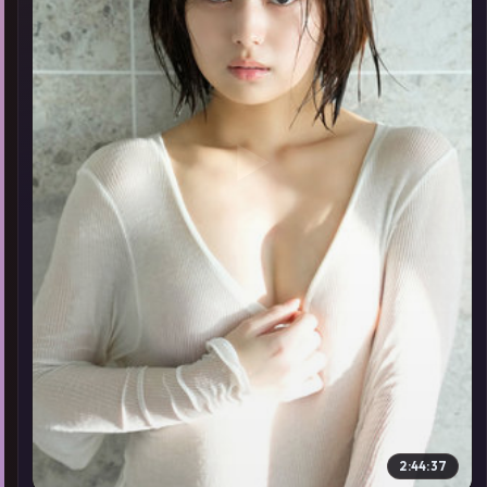
▶
2:44:37