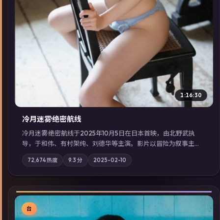
1:16:30
冷月迷雾·绝密航线
冷月迷雾·绝密航线于2025年10月5日在日本首映，由北野武执
导，于和伟、有村架纯、刘德华等主演。影片以冒险为叙事主
轴，记忆碎片重组后，主角发现自己从未活过“真实”的一天；摄
72,674
热度
9.3
分
2025-02-10
影与配乐强化地域气质；站内亦可通过「国产免费观看高清电视
剧在线看」延展检索同类型高分佳作，畅享高清在线追剧体验。
台