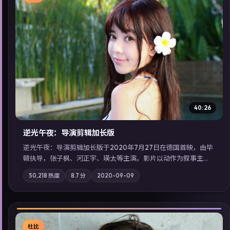
▶
40:26
逆光午夜：导演剪辑加长版
逆光午夜：导演剪辑加长版于2020年7月27日在德国首映，由毕
赣执导，张子枫、河正宇、瑛太等主演。影片以动作为叙事主
轴，记忆碎片重组后，主角发现自己从未活过“真实”的一天；摄
50,218
热度
8.7
分
2020-09-09
影与配乐强化地域气质；站内亦可通过「国产免费观看高清电视
剧在线看」延展检索同类型高分佳作，畅享高清在线追剧体验。
杜比