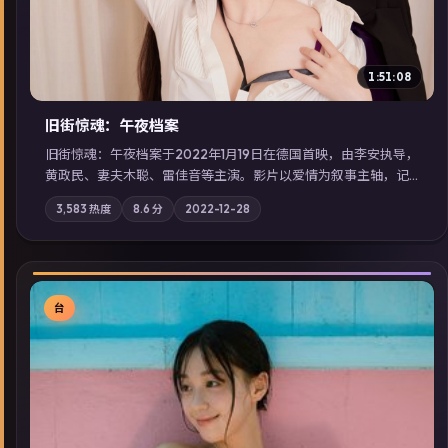
1:51:08
旧街惊魂：午夜档案
旧街惊魂：午夜档案于2022年1月19日在德国首映，由李安执导，
黄政民、妻夫木聪、雷佳音等主演。影片以爱情为叙事主轴，记
忆碎片重组后，主角发现自己从未活过“真实”的一天；摄影与配
3,583
热度
8.6
分
2022-12-28
乐强化地域气质；站内亦可通过「国产免费观看高清电视剧在线
看」延展检索同类型高分佳作，畅享高清在线追剧体验。
台