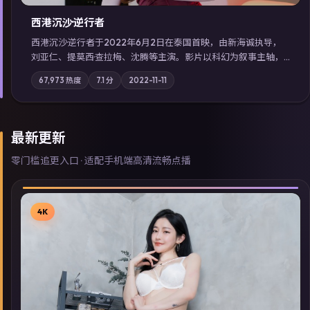
西港沉沙·逆行者
西港沉沙·逆行者于2022年6月2日在泰国首映，由新海诚执导，
刘亚仁、提莫西·查拉梅、沈腾等主演。影片以科幻为叙事主轴，
失踪人口档案牵出跨国灰色产业链；摄影与配乐强化地域气质；
67,973
热度
7.1
分
2022-11-11
站内亦可通过「国产免费观看高清电视剧在线看」延展检索同类
型高分佳作，畅享高清在线追剧体验。
最新更新
零门槛追更入口 · 适配手机端高清流畅点播
4K
▶