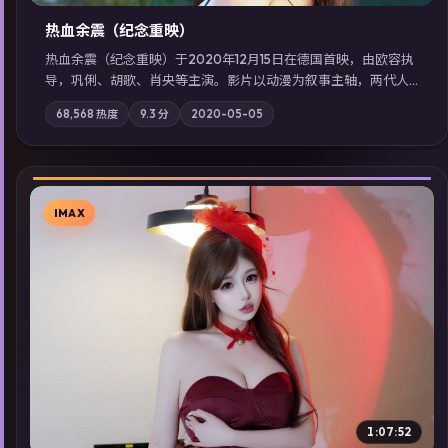
热血余震（纪念重映）
热血余震（纪念重映）于2020年12月15日在德国首映，由欧容执
导，巩俐、胡歌、肖央等主演。影片以动漫为叙事主轴，两代人
的执念在暴风雨夜正面相撞；摄影与配乐强化地域气质；站内亦
68,568
热度
9.3
分
2020-05-05
可通过「国产免费观看高清电视剧在线看」延展检索同类型高分
佳作，畅享高清在线追剧体验。
IMAX
▶
1:07:52