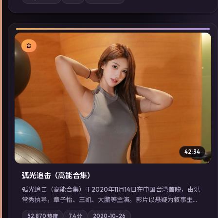
站内亦可通过「国产免费观看高清电视剧在线看」延展检索同类
型高分佳作，畅享高清在线追剧体验。
台
▶
42:34
弧光追击（高能合集）
弧光追击（高能合集）于2020年11月14日在中国台湾首映，由洪
常秀执导，章子怡、王凯、大鹏等主演。影片以悬疑为叙事主
轴，科技与人性的边界在实验事故后逐渐模糊；摄影与配乐强化
52,870
热度
7.4
分
2020-10-26