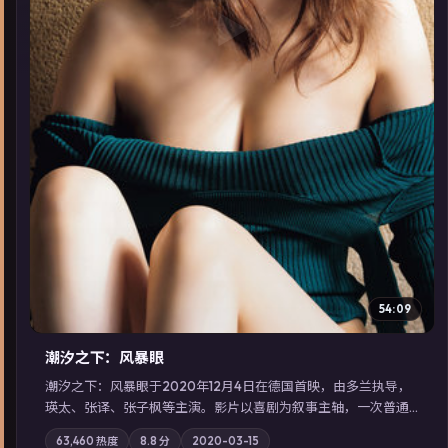
▶
54:09
潮汐之下：风暴眼
潮汐之下：风暴眼于2020年12月4日在德国首映，由多兰执导，
瑛太、张译、张子枫等主演。影片以喜剧为叙事主轴，一次普通
通勤演变成全城关注的生死营救；摄影与配乐强化地域气质；站
63,460
热度
8.8
分
2020-03-15